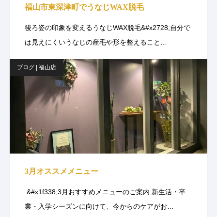
福山市東深津町でうなじWAX脱毛
後ろ姿の印象を変えるうなじWAX脱毛&#x2728;自分で
は見えにくいうなじの産毛や形を整えること…
ブログ | 福山店
3月オススメメニュー
.&#x1f338;3月おすすめメニューのご案内 新生活・卒
業・入学シーズンに向けて、今からのケアがお…