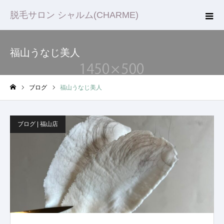
脱毛サロン シャルム(CHARME)
福山うなじ美人
ブログ
福山うなじ美人
ホーム
ブログ | 福山店