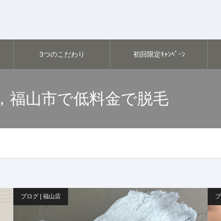
3つのこだわり
初回限定ｷｬﾝﾍﾟｰﾝ
，福山市で低料金で脱毛
ブログ | 福山店
ブ