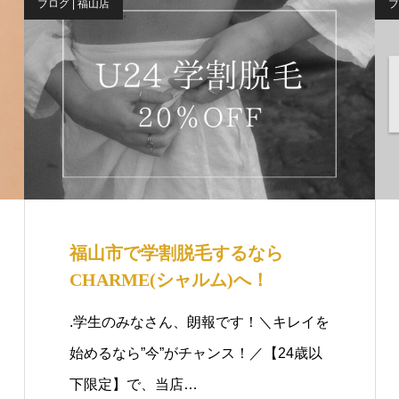
ブログ | 福山店
ブ
福山市で学割脱毛するなら
CHARME(シャルム)へ！
.学生のみなさん、朗報です！＼キレイを
始めるなら”今”がチャンス！／【24歳以
下限定】で、当店…