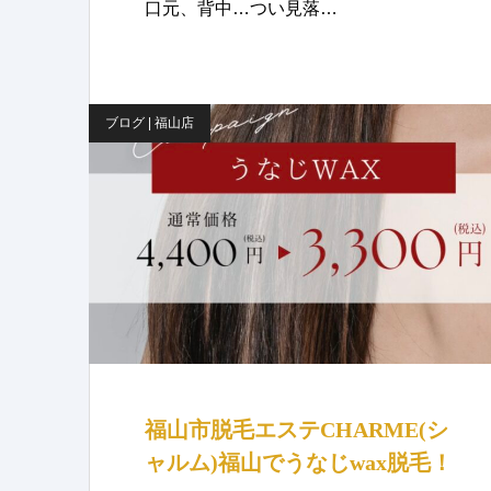
口元、背中…つい見落…
ブログ | 福山店
福山市脱毛エステCHARME(シ
ャルム)福山でうなじwax脱毛！