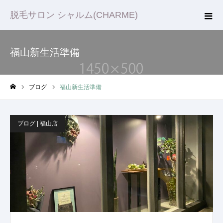
脱毛サロン シャルム(CHARME)
福山新生活準備
ブログ
福山新生活準備
ホーム
ブログ | 福山店