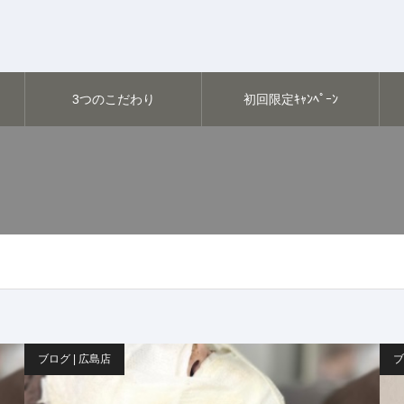
3つのこだわり
初回限定ｷｬﾝﾍﾟｰﾝ
ブログ | 広島店
ブ