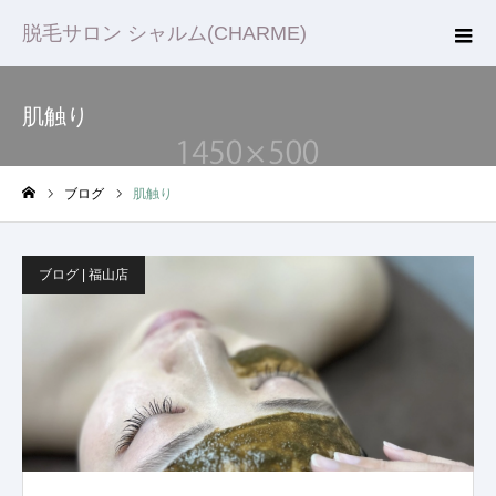
脱毛サロン シャルム(CHARME)
肌触り
ブログ
肌触り
ホーム
ブログ | 福山店