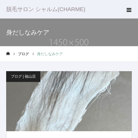
脱毛サロン シャルム(CHARME)
身だしなみケア
ブログ
身だしなみケア
ホーム
ブログ | 福山店