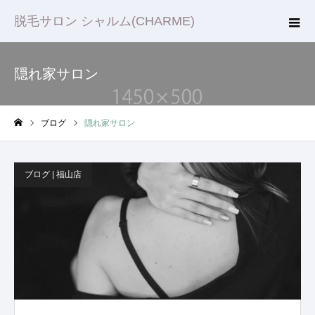
脱毛サロン シャルム(CHARME)
隠れ家サロン
ブログ
隠れ家サロン
ホーム
ブログ | 福山店