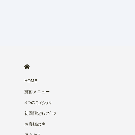
HOME
HOME
施術メニュー
3つのこだわり
初回限定ｷｬﾝﾍﾟｰﾝ
お客様の声