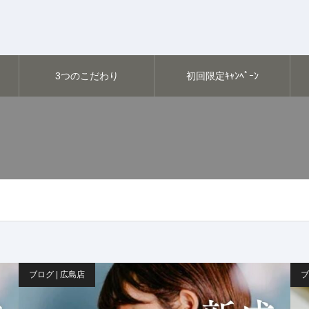
3つのこだわり
初回限定ｷｬﾝﾍﾟｰﾝ
ブログ | 広島店
ブ