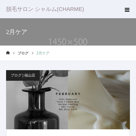
脱毛サロン シャルム(CHARME)
2月ケア
ブログ
2月ケア
ホーム
ブログ | 福山店