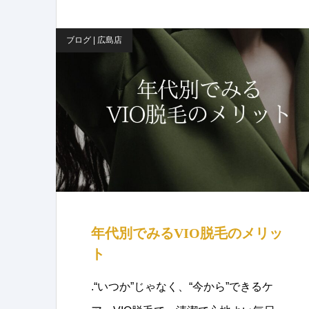
ブログ | 広島店
年代別でみるVIO脱毛のメリッ
ト
.“いつか”じゃなく、“今から”できるケ