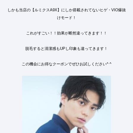
しかも当店の【ルミクス
A9X
】にしか搭載されてないヒゲ・
VIO
爆抜
けモード！
これがすごい！！効果が断然違ってきます！！
脱毛すると清潔感も
UP
し印象も違ってきます！
この機会にお得なクーポンでぜひお試しください
^ ^