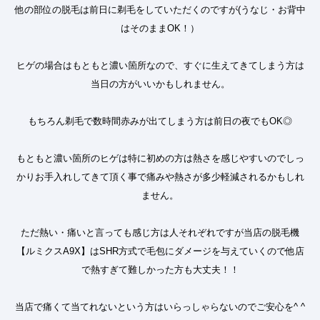
他の部位の脱毛は前日に剃毛をしていただくのですが
(
うなじ・お背中
はそのまま
OK
！）
ヒゲの場合はもともと濃い箇所なので、すぐに生えてきてしまう方は
当日の方がいいかもしれません。
もちろん剃毛で数時間赤みが出てしまう方は前日の夜でも
OK
◎
もともと濃い箇所のヒゲは特に初めの方は熱さを感じやすいのでしっ
かりお手入れしてきて頂く事で痛みや熱さが多少軽減されるかもしれ
ません。
ただ熱い・痛いと言っても感じ方は人それぞれですが当店の脱毛機
【ルミクス
A9X
】は
SHR
方式で毛包にダメージを与えていくので他店
で熱すぎて難しかった方も大丈夫！！
当店で痛くて当てれないという方はいらっしゃらないのでご安心を
^ ^