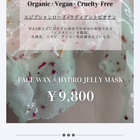
┈┈┈┈┈┈┈┈┈┈┈
❁
❁
❁
┈┈┈┈┈┈┈┈┈┈┈┈