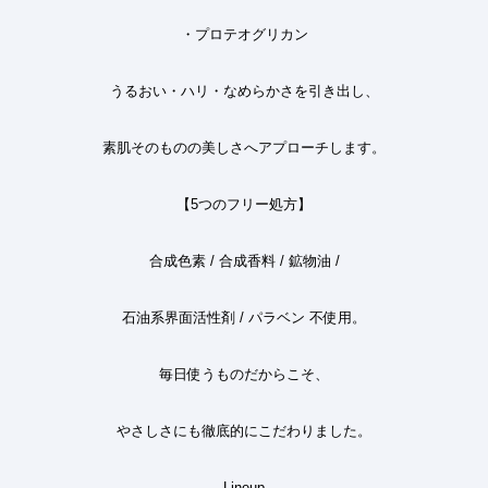
・プロテオグリカン
うるおい・ハリ・なめらかさを引き出し、
素肌そのものの美しさへアプローチします。
【
5
つのフリー処方】
合成色素
/
合成香料
/
鉱物油
/
石油系界面活性剤
/
パラベン
不使用。
毎日使うものだからこそ、
やさしさにも徹底的にこだわりました。
—— Lineup ——