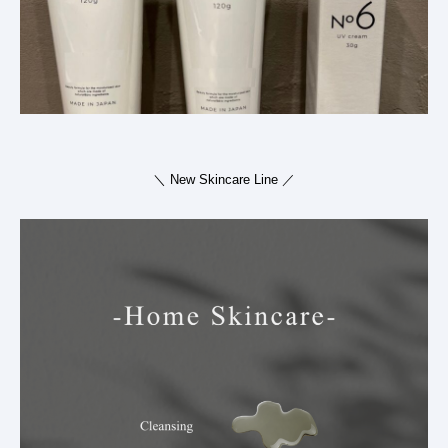
＼
New Skincare Line
／