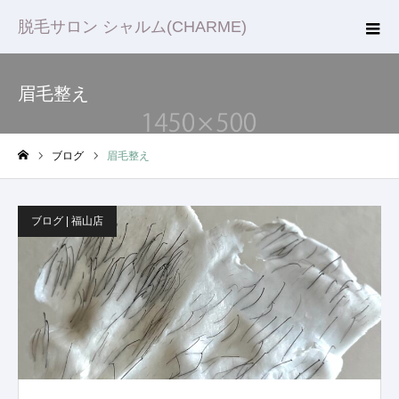
脱毛サロン シャルム(CHARME)
眉毛整え
ブログ
眉毛整え
ホーム
ブログ | 福山店